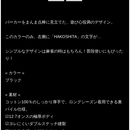
パーカーをまんま点棒に見立てた、遊び心役満のデザイン。
このカラーのみ、左腕に「HAKOSHITA」の文字が…
シンプルなデザインは麻雀の時はもちろん！普段使いにもぴった
り！
« カラー »
ブラック
« 素材 »
コットン100％のしっかり厚手で、ロングシーズン着用できる裏
パイル仕様。
☑12.7オンスの極厚ボディ
☑ヨレにくいダブルステッチ縫製