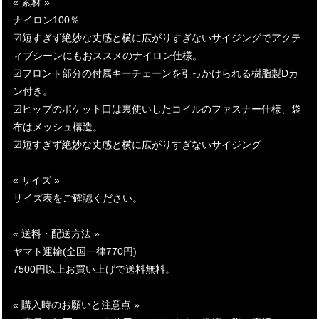
« 素材 »
ナイロン100％
☑短すぎず絶妙な丈感と横に広がりすぎないサイジングでアクテ
ィブシーンにもおススメのナイロン仕様。
☑フロント部分の付属キーチェーンを引っかけられる樹脂製Dカ
ン付き。
☑ヒップのポケット口は裏使いしたコイルのファスナー仕様、袋
布はメッシュ構造。
☑短すぎず絶妙な丈感と横に広がりすぎないサイジング
« サイズ »
サイズ表をご確認ください。
« 送料・配送方法 »
ヤマト運輸(全国一律770円)
7500円以上お買い上げで送料無料。
« 購入時のお願いと注意点 »